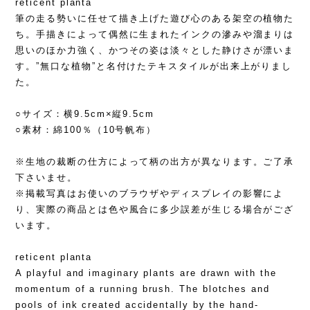
reticent planta
筆の走る勢いに任せて描き上げた遊び心のある架空の植物た
ち。手描きによって偶然に生まれたインクの滲みや溜まりは
思いのほか力強く、かつその姿は淡々とした静けさが漂いま
す。”無口な植物”と名付けたテキスタイルが出来上がりまし
た。
○サイズ：横9.5cm×縦9.5cm
○素材：綿100％（10号帆布）
※生地の裁断の仕方によって柄の出方が異なります。ご了承
下さいませ。
※掲載写真はお使いのブラウザやディスプレイの影響によ
り、実際の商品とは色や風合に多少誤差が生じる場合がござ
います。
reticent planta
A playful and imaginary plants are drawn with the
momentum of a running brush. The blotches and
pools of ink created accidentally by the hand-