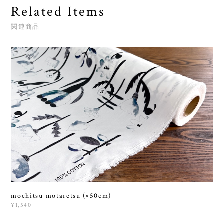
Related Items
関連商品
mochitsu motaretsu (×50cm)
¥1,540